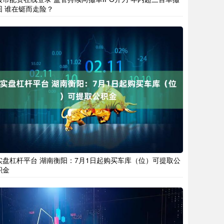
回 谁在铤而走险？
实盘杠杆平台 湖南衡阳：7月1日起购买车库（位）可提取公
积金